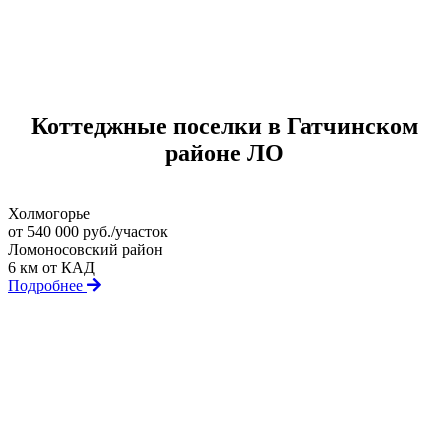
Коттеджные поселки в Гатчинском
районе ЛО
Холмогорье
от 540 000 руб./участок
Ломоносовский район
6 км от КАД
Подробнее
Лучше один раз увидеть
Сделайте первый шаг к участку Вашей мечты!
Записывайтесь на просмотр коттеджных поселков или
посетите офис.