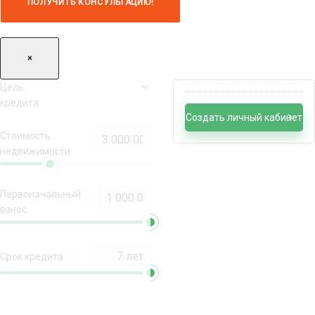
×
Цель
кредита
Создать личный кабинет
Стоимость
недвижимости
Первоначальный
взнос
Срок кредита