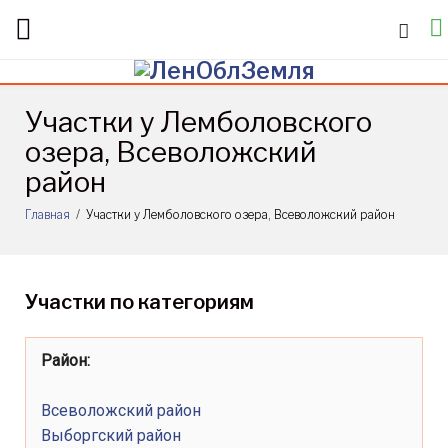
Skip
to
content
Участки у Лемболовского
озера, Всеволожский
район
Главная
/
Участки у Лемболовского озера, Всеволожский район
Участки
Участки по категориям
у
Лемболовского
Район:
озера,
Всеволожский район
Выборгский район