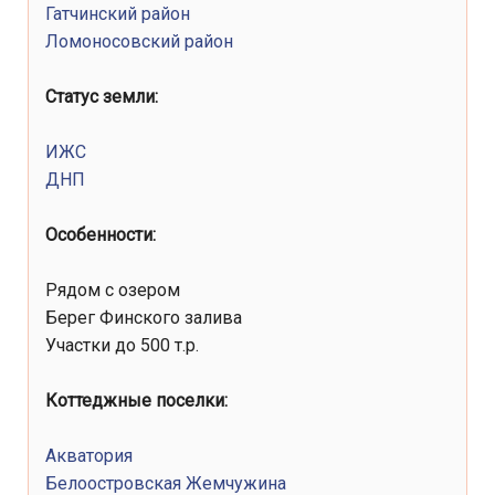
Всеволожский
Гатчинский район
район
Ломоносовский район
Статус земли:
ИЖС
ДНП
Особенности:
Рядом c озером
Берег Финского залива
Участки до 500 т.р.
Коттеджные поселки:
Акватория
Белоостровская Жемчужина