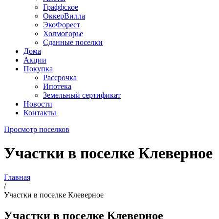
Граффское
ОккерВилла
ЭкоФорест
Холмогорье
Сданные поселки
Дома
Акции
Покупка
Рассрочка
Ипотека
Земельный сертификат
Новости
Контакты
Просмотр поселков
Участки в поселке Клеверное
Главная
/
Участки в поселке Клеверное
Участки в поселке Клеверное